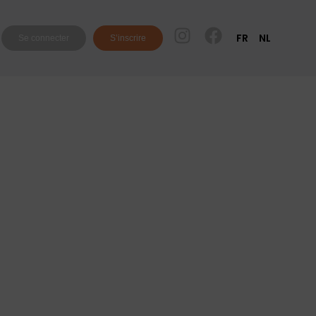
FR
NL
Se connecter
S’inscrire