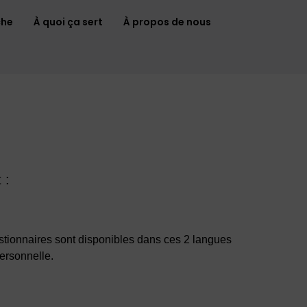
che
À quoi ça sert
À propos de nous
 :
estionnaires sont disponibles dans ces 2 langues
ersonnelle.