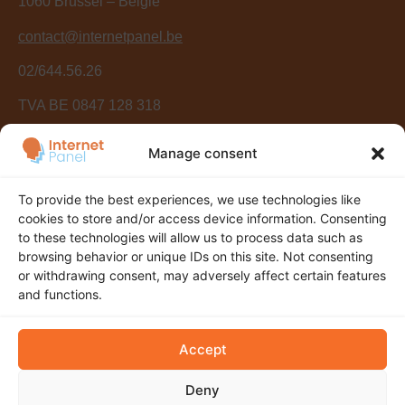
1060 Brussel – België
contact@internetpanel.be
02/644.56.26
TVA BE 0847 128 318
Manage consent
To provide the best experiences, we use technologies like
cookies to store and/or access device information. Consenting
to these technologies will allow us to process data such as
Mijn account
browsing behavior or unique IDs on this site. Not consenting
or withdrawing consent, may adversely affect certain features
Vertrouwelijkheidsbeleid
and functions.
FAQ
Accept
Cookiebeleid (UE)
Deny
InternetPanel.be is het online onderzoekspanel van het
AQ